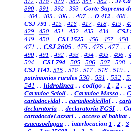
377
.
378
.
379
.
380
.
381
.
382
. .
JFCa
390
.
391
. 392 . 393 .
Corte Suprema d
.
404
.
405
.
406
. .
407
. .
D 412
.
408
.
CSJ 791
.
415
.
416
.
417
.
418
.
419
.
4
429
.
430
. 431 . 432 . 433 . 434 . .
CSJ 
449 . 450 . .
CSJ 1525
.
456
.
457
.
458
471
. .
CSJ 2605
475
.
476
.
477
.
. .
C
490
.
491
.
492
.
493
.
494
.
495
.
496
.
504 . .
CSJ 794
.
505
.
506
.
507
. 508 .
CSJ 1141
.
515
.
516
. 517 . 518 . 519 .
530
.
531
.
532
.
5
patrimonios rurales
541
.
.
hidrolinea
. .
codigo .
1
.
2
.
.
c
Cartadoc Scioli
. .
Cartadoc Massa
. .
C
cartadocvidal
. .
cartadockicillof
. .
car
declaratoria
. .
declaratoria FGSI
.
. C
cartadocdeLazzari
. .
acceso al habitat
.
esacasoelagua
. . interlocucion
1
.
2
.
3