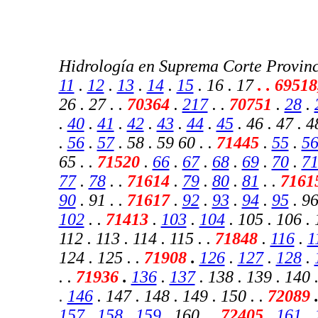
Hidrología en Suprema Corte Provinc
11
.
12
.
13
.
14
.
15
. 16 . 17
.
. 69518
26 . 27 . .
70364
.
217
.
.
70751
.
28
.
.
40
.
41
.
42
.
43
.
44
.
45
. 46 . 47 . 4
.
56
.
57
. 58 . 59 60 . .
71445
.
55
.
5
65 . .
71520
.
66
.
67
.
68
.
69
.
70
.
7
77
.
78
. .
71614
.
79
.
80
.
81
. .
7161
90
. 91 . .
71617
.
92
.
93
.
94
.
95
. 96
102
. .
71413
.
103
.
104
. 105 . 106 . 
112 . 113 . 114 . 115 . .
71848
.
116
.
1
124 . 125 . .
71908
.
126
.
127
.
128
.
. .
71936
.
136
.
137
. 138 . 139 . 140 .
.
146
. 147 . 148 . 149 . 150 .
.
72089
157
.
158
.
159
. 160 . .
72405
.
161
.