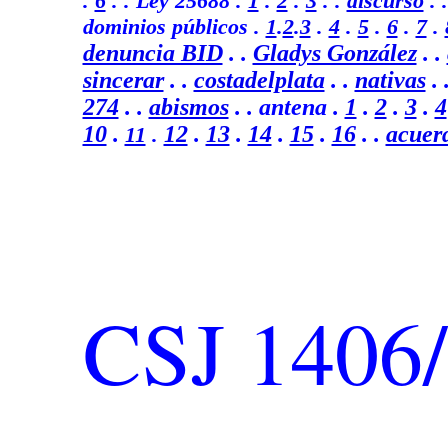
.
6
. .
Ley 25688
.
1
.
2
.
3
. .
discurso
. 
dominios públicos .
1
.
2
.
3
.
4
.
5
.
6
.
7
.
denuncia BID
.
.
Gladys González
. .
sincerar
.
.
costadelplata
.
.
nativas
. 
274
. .
abismos
. .
antena .
1
.
2
.
3
.
4
10
.
12
.
13
.
14
.
15
.
16
. .
acuer
11
.
CSJ 1406