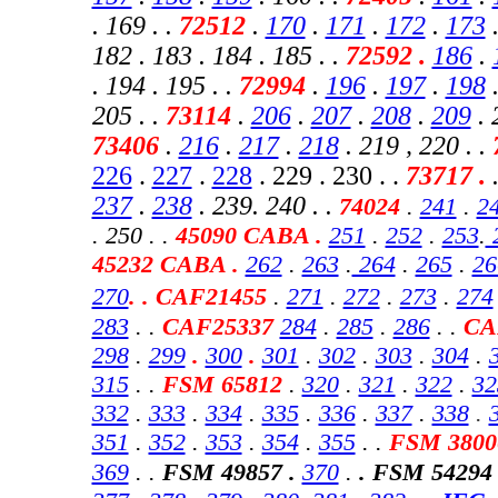
. 169 . .
72512
.
170
.
171
.
172
.
173
182 . 183 . 184 . 185 . .
72592 .
186
.
. 194 . 195 . .
72994
.
196
.
197
.
198
.
205 . .
73114
.
206
.
207
.
208
.
209
. 
73406
.
216
.
217
.
218
. 219 , 220
. .
226
.
227
.
228
. 229 . 230 . .
73717 .
237
.
238
. 239. 240 . .
74024
.
241
.
2
. 250 . .
45090 CABA .
251
.
252
.
253
.
45232 CABA
.
262
.
263
.
264
.
265
.
26
270
. . CAF21455
.
271
.
272
.
273
.
274
283
.
.
CAF25337
284
.
285
.
286
. .
CA
298
.
299
.
300
.
301
.
302
.
303
.
304
.
315
. .
FSM 65812
.
320
.
321
.
322
.
32
332
.
333
.
334
.
335
.
336
.
337
.
338
.
351
.
352
.
353
.
354
.
355
. .
FSM 3800
369
.
.
FSM 49857 .
370
.
. FSM 54294