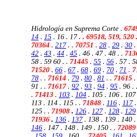
Hidrología en Suprema Corte .
674
14
.
15
. 16 . 17
.
. 69518, 519, 520 
70364
.
217
.
.
70751
.
28
.
29
.
30
42
.
43
.
44
.
45
. 46 . 47 . 48 . .
713
58 . 59 60 . .
71445
.
55
.
56
. 57 . 5
71520
.
66
.
67
.
68
.
69
.
70
.
71
.
7
78
. .
71614
.
79
.
80
.
81
. .
71615
91 . .
71617
.
92
.
93
.
94
.
95
. 96 . 
.
71413
.
103
.
104
. 105 . 106 . 107 
113 . 114 . 115 . .
71848
.
116
.
117
125 . .
71908
.
126
.
127
.
128
.
129
71936
.
136
.
137
. 138 . 139 . 140 . 
146
. 147 . 148 . 149 . 150 .
.
7208
.
158
.
159
. 160 . .
72405
.
161
.
16