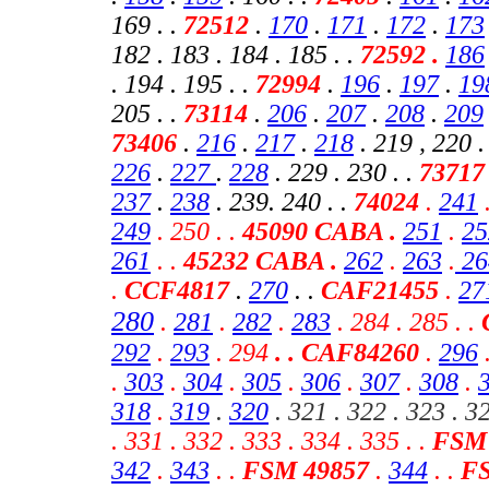
169 . .
72512
.
170
.
171
.
172
.
173
182 . 183 . 184 . 185 . .
72592 .
186
. 194 . 195 . .
72994
.
196
.
197
.
19
205 . .
73114
.
206
.
207
.
208
.
209
73406
.
216
.
217
.
218
. 219 , 220
.
226
.
227
.
228
. 229 . 230 . .
73717
237
.
238
. 239. 240 . .
74024
.
241
249
. 250 . .
45090 CABA .
251
.
25
261
. .
45232 CABA
.
262
.
263
.
26
.
CCF4817
.
270
. .
CAF21455
.
27
280
.
281
.
282
.
283
.
284 . 285 .
.
292
.
293
. 294
. . CAF84260
.
296
.
303
.
304
.
305
.
306
.
307
.
308
.
318
.
319
.
320
. 321 . 322 . 323 . 32
.
331 . 332 . 333 . 334 . 335 . .
FSM 
342
.
343
.
.
FSM 49857
.
344
. .
FS