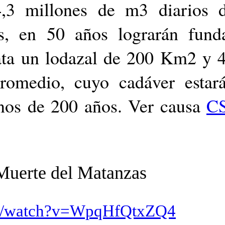
,3 millones de m3 diarios 
os, en 50 años lograrán fund
Plata un lodazal de 200 Km2 y 
romedio, cuyo cadáver estar
nos de 200 años. Ver causa
C
Muerte del Matanzas
om/watch?v=WpqHfQtxZQ4