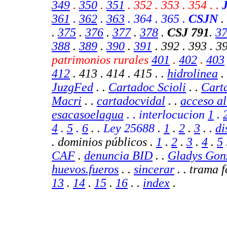
349
.
350
.
351
. 352 . 353 . 354 . .
361
.
362
.
363
. 364 . 365 .
CSJN
.
.
375
.
376
.
377
.
378
.
CSJ 791
.
3
388
.
389
.
390
.
391
. 392 . 393 . 39
patrimonios rurales
401
.
402
.
403
412
. 413 . 414 . 415 .
.
hidrolinea
. 
JuzgFed
. .
Cartadoc Scioli
. .
Cart
Macri
. .
cartadocvidal
. .
acceso al
esacasoelagua
. . interlocucion
1
.
4
.
5
.
6
. .
Ley 25688
.
1
.
2
.
3
. .
di
. dominios públicos .
1
.
2
.
3
.
4
.
5
CAF
.
denuncia BID
.
.
Gladys Gon
huevos.fueros
.
.
sincerar
. . trama 
13
.
14
.
15
.
16
. .
index
.