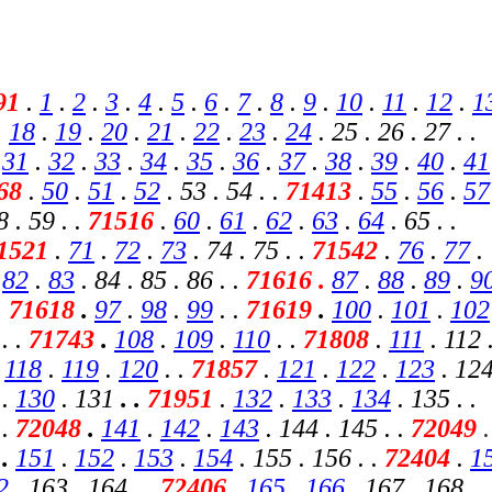
91
.
1
.
2
.
3
.
4
.
5
.
6
.
7
.
8
.
9
.
10
.
11
.
12
.
1
.
18
.
19
.
20
.
21
.
22
.
23
.
24
. 25 . 26 . 27 . .
.
31
.
32
.
33
.
34
.
35
.
36
.
37
.
38
.
39
.
40
.
41
68
.
50
.
51
.
52
. 53 . 54 . .
71413
.
55
.
56
.
57
8 . 59 . .
71516
.
60
.
61
.
62
.
63
.
64
. 65 . .
1521
.
71
.
72
.
73
. 74 . 75 . .
71542
.
76
.
77
.
.
82
.
83
. 84 . 85 . 86 . .
71616 .
87
.
88
.
89
.
9
.
71618
.
97
.
98
.
99
. .
71619
.
100
.
101
.
102
. .
71743
.
108
.
109
.
110
. .
71808
.
111
. 112 
.
118
.
119
.
120
. .
71857
.
121
.
122
.
123
. 124
.
130
.
131
. .
71951
.
132
.
133
.
134
. 135 . .
.
72048
.
141
.
142
.
143
. 144 . 145 . .
72049
.
9
.
151
.
152
.
153
.
154
. 155 . 156 . .
72404
.
1
2
. 163 . 164 . .
72406
.
165
.
166
. 167 . 168 .