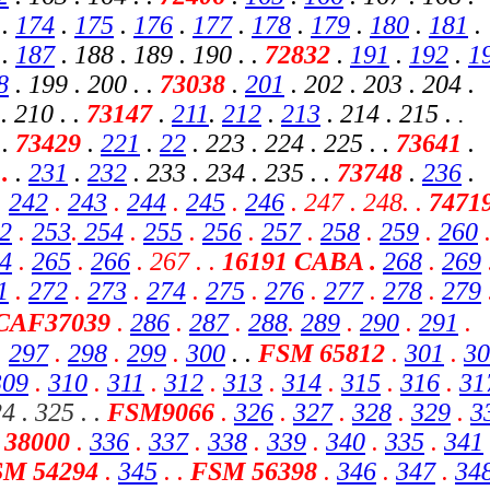
.
174
.
175
.
176
.
177
.
178
.
179
.
180
.
181
.
.
187
. 188 . 189 . 190 .
.
72832
.
191
.
192
.
1
8
. 199 . 200 . .
73038
.
201
. 202 . 203 . 204 .
. 210 . .
73147
.
211
.
212
.
213
. 214 . 215 .
.
 .
73429
.
221
.
22
. 223 . 224 . 225 . .
73641
.
 .
.
231
.
232
. 233 . 234 . 235 . .
73748
.
236
.
.
242
.
243
.
244
.
245
.
246
. 247 . 248
. .
7471
2
.
253
.
254
.
255
.
256
.
257
.
258
.
259
.
260
4
.
265
.
266
. 267 . .
16191 CABA
.
268
.
269
.
1
.
272
.
273
.
274
.
275
.
276
.
277
.
278
.
279
CAF37039
.
286
.
287
.
288
.
289
.
290
.
291
.
.
297
.
298
.
299
.
300
. .
FSM 65812
.
301
.
30
309
.
310
.
311
.
312
.
313
.
314
.
315
.
316
.
31
4 . 325 . .
FSM9066
.
326
.
327
.
328
.
329
.
3
38000
.
336
.
337
.
338
.
339
.
340
.
335
.
341
M 54294
.
345
.
.
FSM 56398
.
346
.
347
.
34