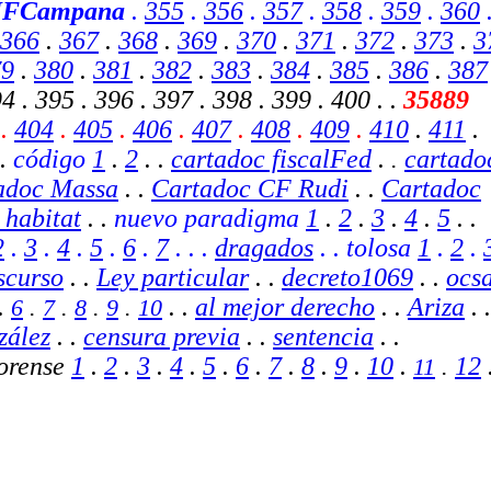
JFCampana
.
355
.
356
.
357
.
358
.
359
.
360
366
.
367
.
368
.
369
.
370
.
371
.
372
.
373
.
3
79
.
380
.
381
.
382
.
383
.
384
.
385
.
386
.
387
4 . 395 . 396 . 397 . 398 . 399 . 400 . .
35889
.
404
.
405
.
406
.
407
.
408
.
409
.
410
.
411
.
.
código
1
.
2
.
.
cartadoc fiscalFed
.
cartado
.
adoc Massa
. .
Cartadoc CF Rudi
. .
Cartadoc
 habitat
. .
nuevo paradigma
1
.
2
.
3
.
4
.
5
. .
2
.
3
.
4
.
5
.
6
.
7
.
. .
dragados
. . tolosa
1
.
2
.
scurso
. .
Ley particular
. .
decreto1069
. .
ocs
.
. .
al mejor derecho
. .
Ariza
.
.
6
.
7
.
8
.
9
.
10
zález
. .
censura previa
.
.
sentencia
.
.
forense
1
.
2
.
3
.
4
.
5
.
6
.
7
.
8
.
9
.
10
.
12
11
.