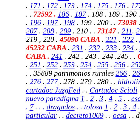
.
171
.
172
.
173
.
174
.
175
.
176
.
17
. .
72592 .
186
.
187
. 188 . 189 . 190 
.
196
.
197
.
198
. 199 . 200 . .
73038
207
.
208
.
209
. 210 . .
73147
.
211
.
2
219 , 220
.
45090 CABA
.
221
.
222
.
45232 CABA
.
231
.
232
.
233
.
234
.
CABA
.
241
. 242 . 243 . 244 .245 . .
.
251
.
252
.
253
.
254
.
255
.
256
.
25
. .
35889 patrimonios rurales
266
.
26
.
276
.
277
. 278 . 279 . 280 . .
hidroli
cartadoc JuzgFed
. .
Cartadoc Scioli
nuevo paradigma
1
.
2
.
3
.
4
.
5
. .
es
.
7
.
. .
dragados
. . tolosa
1
.
2
.
3
.
4
particular
. .
decreto1069
. .
ocsa
.
. 