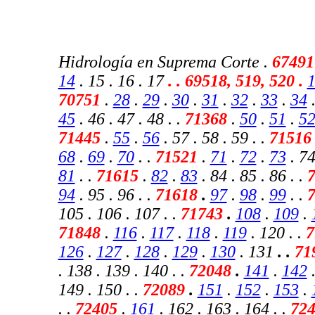
Hidrología en Suprema Corte .
67491
14
. 15 . 16 . 17
.
. 69518, 519, 520 .
70751
.
28
.
29
.
30
.
31
.
32
.
33
.
34
45
. 46 . 47 . 48 . .
71368
.
50
.
51
.
5
71445
.
55
.
56
. 57 . 58 . 59 . .
7151
68
.
69
.
70
. .
71521
.
71
.
72
.
73
. 74
81
. .
71615
.
82
.
83
. 84 . 85 . 86 . .
7
94
. 95 . 96 . .
71618
.
97
.
98
.
99
. .
105 . 106 . 107 . .
71743
.
108
.
109
.
71848
.
116
.
117
.
118
.
119
. 120 . .
7
126
.
127
.
128
.
129
.
130
.
131
. .
71
. 138 . 139 . 140 . .
72048
.
141
.
142
.
149 . 150 .
.
72089
.
151
.
152
.
153
.
. .
72405
.
161
. 162 . 163 . 164 . .
724