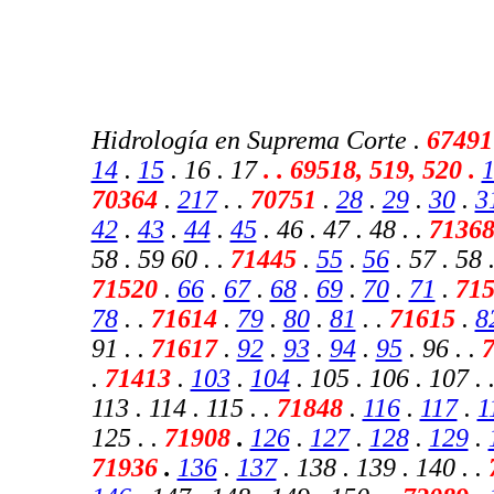
Hidrología en Suprema Corte .
67491
14
.
15
. 16 . 17
.
. 69518, 519, 520 .
70364
.
217
.
.
70751
.
28
.
29
.
30
.
3
42
.
43
.
44
.
45
. 46 . 47 . 48 . .
7136
58 . 59 60 . .
71445
.
55
.
56
. 57 . 58 .
71520
.
66
.
67
.
68
.
69
.
70
.
71
.
71
78
. .
71614
.
79
.
80
.
81
. .
71615
.
8
91 . .
71617
.
92
.
93
.
94
.
95
. 96 . .
.
71413
.
103
.
104
. 105 . 106 . 107 . 
113 . 114 . 115 . .
71848
.
116
.
117
.
1
125 . .
71908
.
126
.
127
.
128
.
129
.
71936
.
136
.
137
. 138 . 139 . 140 . .