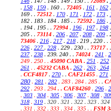
146
. 147 . 148 . 149 . 150 .
.
72089
.
.
158
.
159
. 160 . .
72405
.
161
.
162
.
169 . .
72512
.
170
.
171
.
172
.
173
.
182 . 183 . 184 . 185 . .
72592 .
186
.
. 194 . 195 . .
72994
.
196
.
197
.
198
.
205 . .
73114
.
206
.
207
.
208
.
209
. 
73406
.
216
.
217
.
218
. 219 , 220
. .
226
.
227
.
228
. 229 . 230 . .
73717 .
237
.
238
. 239. 240 . .
74024
.
241
.
249 . 250 . .
45090 CABA .
251
.
252
261
. .
45232 CABA
.
262
.
263
.
264
.
CCF4817
.
270
. .
CAF21455
.
271
280
.
281
.
282
. 283 . 284 . 285 .
.
C
292
. 293 . 294
. . CAF84260
.
296
.
.
303
.
304
.
305
.
306
.
307
.
308
.
30
318
.
319
. 320 . 321 . 322 . 323 . 324 
.
331 . 332 . 333 . 334 . 335 . .
FSM 3