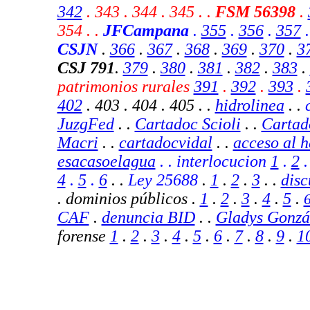
342
. 343 . 344 . 345 . .
FSM 56398
.
354 . .
JFCampana
.
355
.
356
.
357
CSJN
.
366
.
367
.
368
.
369
.
370
.
3
CSJ 791
.
379
.
380
.
381
.
382
.
383
.
patrimonios rurales
391
.
392
.
393
.
402
. 403 . 404 . 405 .
.
hidrolinea
. .
c
JuzgFed
. .
Cartadoc Scioli
. .
Cartad
Macri
. .
cartadocvidal
. .
acceso al h
esacasoelagua
. . interlocucion
1
.
2
4
.
5
.
6
. .
Ley 25688
.
1
.
2
.
3
. .
disc
. dominios públicos .
1
.
2
.
3
.
4
.
5
.
CAF
.
denuncia BID
.
.
Gladys Gonzá
forense
1
.
2
.
3
.
4
.
5
.
6
.
7
.
8
.
9
.
1