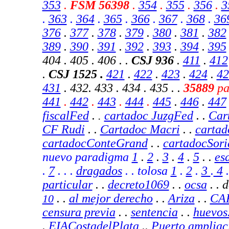
353
.
FSM 56398
.
354
.
355
.
356
.
3
.
363
.
364
.
365
.
366
.
367
.
368
.
36
376
.
377
.
378
.
379
.
380
.
381
.
382
389
.
390
.
391
.
392
.
393
.
394
.
395
404 . 405 . 406 . .
CSJ
936
.
411
.
412
.
CSJ 1525 .
421
.
422
.
423
.
424
.
42
431
. 432. 433 . 434 . 435 . .
35889
pa
441
.
442
.
443
.
444
.
445
.
446
.
447
fiscalFed
.
cartadoc JuzgFed
. .
Car
.
CF Rudi
. .
Cartadoc Macri
. .
cartad
cartadocConteGrand
. .
cartadocSori
nuevo paradigma
1
.
2
.
3
.
4
.
5
. .
es
.
7
.
. .
dragados
. . tolosa
1
.
2
.
3
.
4
particular
. .
decreto1069
. .
ocsa
. . 
. .
al mejor derecho
. .
Ariza
.
.
CA
10
censura previa
.
.
sentencia
.
.
huevos
.
EIACostadelPlata
..
Puerto ampliac