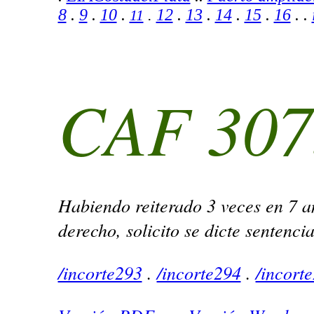
8
.
9
.
10
.
12
.
13
.
14
.
15
.
16
. .
11
.
CAF 307
Habiendo reiterado 3 veces en 7 a
derecho, solicito se dicte sentenci
/incorte293
.
/incorte294
.
/incort