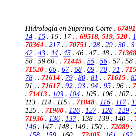
Hidrología en Suprema Corte .
67491
14
.
15
. 16 . 17
.
. 69518, 519, 520 .
70364
.
217
.
.
70751
.
28
.
29
.
30
.
3
42
.
43
.
44
.
45
. 46 . 47 . 48 . .
7136
58 . 59 60 . .
71445
.
55
.
56
. 57 . 58 .
71520
.
66
.
67
.
68
.
69
.
70
.
71
.
71
78
. .
71614
.
79
.
80
.
81
. .
71615
.
8
91 . .
71617
.
92
.
93
.
94
.
95
. 96 . .
.
71413
.
103
.
104
. 105 . 106 . 107 . 
113 . 114 . 115 . .
71848
.
116
.
117
.
1
125 . .
71908
.
126
.
127
.
128
.
129
.
71936
.
136
.
137
. 138 . 139 . 140 . .
146
. 147 . 148 . 149 . 150 .
.
72089
.
.
158
.
159
. 160 . .
72405
.
161
.
162
.