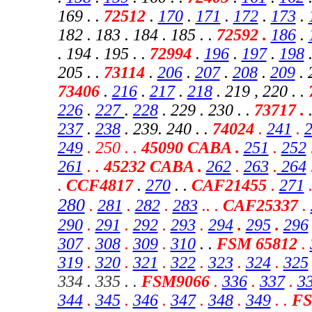
169 . .
72512
.
170
.
171
.
172
.
173
.
182 . 183 . 184 . 185 . .
72592 .
186
.
. 194 . 195 . .
72994
.
196
.
197
.
198
.
205 . .
73114
.
206
.
207
.
208
.
209
. 
73406
.
216
.
217
.
218
. 219 , 220
. .
226
.
227
.
228
. 229 . 230 . .
73717 .
237
.
238
. 239. 240 . .
74024
.
241
.
249
. 250 . .
45090 CABA .
251
.
252
261
. .
45232 CABA
.
262
.
263
.
264
.
CCF4817
.
270
. .
CAF21455
.
271
280
.
281
.
282
.
283
.
.
.
CAF25337
.
290
.
291
.
292
.
293
.
294
.
295
.
296
307
.
308
.
309
.
310
. .
FSM 65812
.
319
.
320
.
321
.
322
.
323
.
324
.
325
334 . 335 . .
FSM9066
.
336
.
337
.
3
344
.
345
.
346
.
347
.
348
.
349
.
.
FS