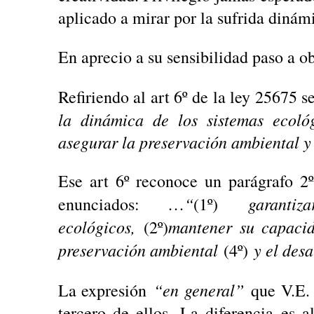
aplicado a mirar por la sufrida dinám
En aprecio a su sensibilidad paso a o
Refiriendo al art 6º de la ley 25675 
la dinámica de los sistemas ecoló
asegurar la preservación ambiental y 
Ese art 6º reconoce un parágrafo 2º
“
garant
enunciados: …
(1º)
ecológicos,
mantener su capaci
(2º)
preservación ambiental
y el desa
(4º)
“en general”
La expresión
que V.E. 
tercero de ellos. La diferencia es 