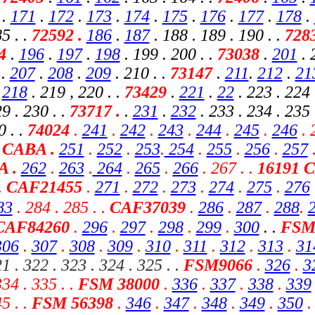
.
171
.
172
.
173
.
174
.
175
.
176
.
177
.
178
.
5 . .
72592 .
186
.
187
. 188 . 189 . 190 .
.
728
94
.
196
.
197
.
198
. 199 . 200 . .
73038
.
201
. 
.
207
.
208
.
209
. 210 . .
73147
.
211
.
212
.
21
.
218
. 219 , 220
. .
73429
.
221
.
22
. 223 . 224 
9 . 230 . .
73717 .
.
231
.
232
. 233 . 234 . 235 
0 . .
74024
.
241
.
242
.
243
.
244
.
245
.
246
. 
 CABA .
251
.
252
.
253
.
254
.
255
.
256
.
257
A
.
262
.
263
.
264
.
265
.
266
. 267 . .
16191 
 .
CAF21455
.
271
.
272
.
273
.
274
.
275
.
276
83
.
284 . 285 .
.
CAF37039
.
286
.
287
.
288
.
 CAF84260
.
296
.
297
.
298
.
299
.
300
. .
FSM
306
.
307
.
308
.
309
.
310
.
311
.
312
.
313
.
31
21 . 322 . 323 . 324 . 325 . .
FSM9066
.
326
.
3
334 . 335 . .
FSM 38000
.
336
.
337
.
338
.
339
5 . .
FSM 56398
.
346
.
347
.
348
.
349
.
350
.