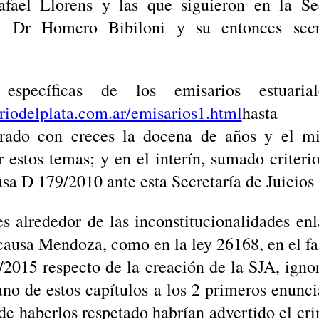
afael Llorens y las que siguieron en la S
l Dr Homero Bibiloni y su entonces secre
specíficas de los emisarios estuaria
riodelplata.com.ar/emisarios1.html
hasta /e
rado con creces la docena de años y el mi
ar estos temas; y en el interín, sumado criter
usa D 179/2010 ante esta Secretaría de Juicios 
s alrededor de las inconstitucionalidades enl
causa Mendoza, como en la ley 26168, en el f
/2015 respecto de la creación de la SJA, ign
uno de estos capítulos a los 2 primeros enuncia
 de haberlos respetado habrían advertido el c