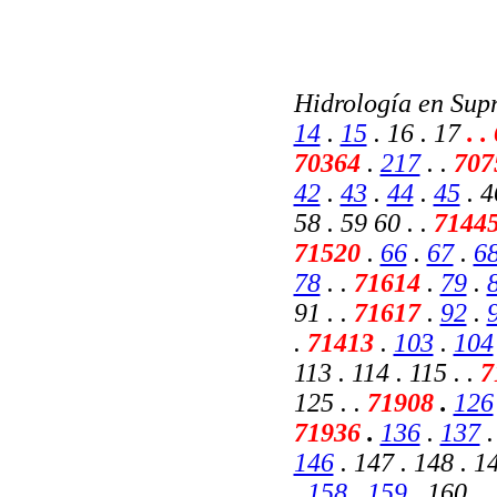
Hidrología en Sup
14
.
15
. 16 . 17
.
. 
70364
.
217
.
.
707
42
.
43
.
44
.
45
. 4
58 . 59 60 . .
7144
71520
.
66
.
67
.
6
78
. .
71614
.
79
.
91 . .
71617
.
92
.
.
71413
.
103
.
104
113 . 114 . 115 . .
7
125 . .
71908
.
126
71936
.
136
.
137
.
146
. 147 . 148 . 1
.
158
.
159
. 160 . .