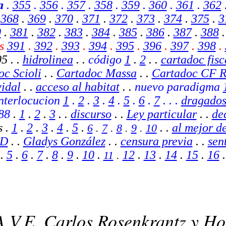
a
.
355
.
356
.
357
.
358
.
359
.
360
.
361
.
362
.
368
.
369
.
370
.
371
.
372
.
373
.
374
.
375
.
3
0
.
381
.
382
.
383
.
384
.
385
.
386
.
387
.
388
es
391
.
392
.
393
.
394
.
395
.
396
.
397
.
398
.
5 .
.
hidrolinea
. .
código
1
.
2
.
.
cartadoc fis
c Scioli
. .
Cartadoc Massa
. .
Cartadoc CF R
idal
. .
acceso al habitat
. .
nuevo paradigma
 interlocucion
1
.
2
.
3
.
4
.
5
.
6
.
7
.
. .
dragado
88
.
1
.
2
.
3
. .
discurso
. .
Ley particular
. .
de
s .
1
.
2
.
3
.
4
.
5
.
. .
al mejor d
6
.
7
.
8
.
9
.
10
ID
.
.
Gladys González
. .
censura previa
.
.
sen
.
5
.
6
.
7
.
8
.
9
.
10
.
12
.
13
.
14
.
15
.
16
.
11
.
A V.E. Carlos Rosenkrantz y Ho