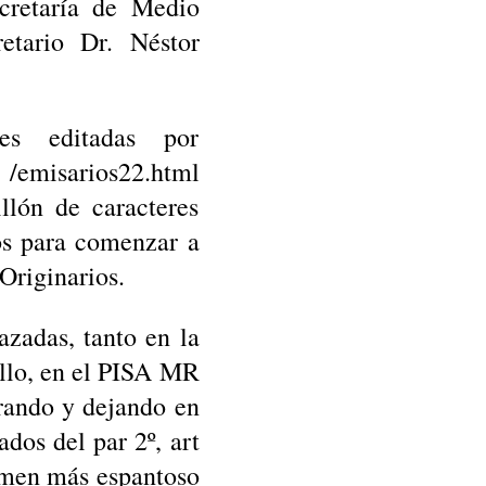
ecretaría de Medio
tario Dr. Néstor
les editadas por
misarios22.html
llón de caracteres
ios para comenzar a
Originarios.
azadas, tanto en la
allo, en el PISA MR
orando y dejando en
dos del par 2º, art
rimen más espantoso