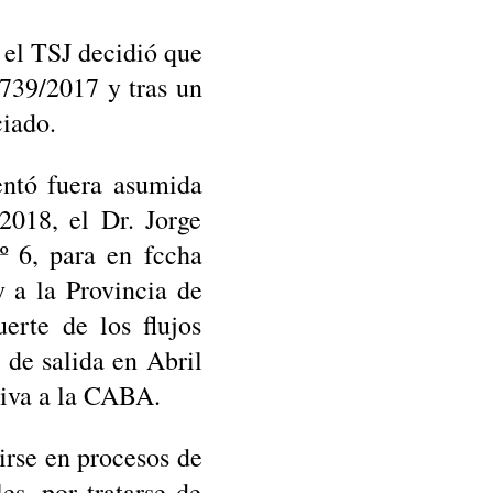
 el TSJ decidió que
739/2017 y tras un
iado.
entó fuera asumida
2018, el Dr. Jorge
º 6, para en fccha
y a la Provincia de
erte de los flujos
 de salida en Abril
siva a la CABA.
irse en procesos de
es, por tratarse de