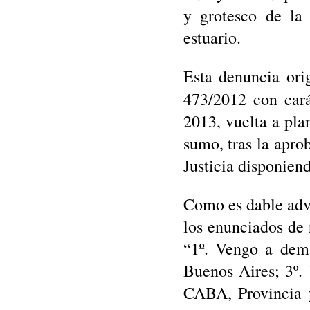
y grotesco de la 
estuario.
Esta denuncia ori
473/2012 con car
2013, vuelta a pla
sumo, tras la apro
Justicia disponien
Como es dable adve
los enunciados de 
“1º. Vengo a dem
Buenos Aires; 3º.
CABA, Provincia 