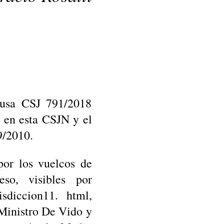
causa CSJ 791/2018
o en esta CSJN y el
9/2010.
or los vuelcos de
o, visibles por
sdiccion11. html,
 Ministro De Vido y