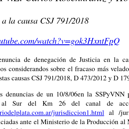
 a la causa CSJ 791/2018
outube.com/watch?v=gok3HxntFpQ
denuncia de denegación de Justicia en la 
tos considerandos sobre el fracaso más velad
estas causas CSJ 791/2018, D 473/2012 y D 17
as denuncias de un 10/8/06en la SSPyVNN p
s al Sur del Km 26 del canal de acces
riodelplata.com.ar/jurisdiccion1.html
al /juri
ficiadas ante el Ministerio de la Producción al