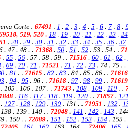
rema Corte .
67491
.
1
.
2
.
3
.
4
.
5
.
6
.
7
.
8
.
69518, 519, 520 .
18
.
19
.
20
.
21
.
22
.
23
.
24
51
.
28
.
29
.
30
.
31
.
32
.
33
.
34
.
35
.
36
.
37
6 . 47 . 48 . .
71368
.
50
.
51
.
52
. 53 . 54 . .
7
5
.
55
.
56
. 57 . 58 . 59 . .
71516
.
60
.
61
.
62
.
8
.
69
.
70
.
71
.
71521
.
71
.
72
.
73
. 74 . 75 . .
80
.
81
. .
71615
.
82
.
83
. 84 . 85 . 86 . .
71616
93
.
94
.
95
. 96 . .
71618
.
97
.
98
.
99
. .
7161
. 105 . 106 . 107 . .
71743
.
108
.
109
.
110
. .
1848
.
116
.
117
.
118
.
119
.
120
. .
71857
.
12
.
127
.
128
.
129
.
130
.
131
. .
71951
.
132
.
1
 138 . 139 . 140 . .
72048
.
141
.
142
.
143
. 144
49 . 150 .
.
72089
.
151
.
152
.
153
.
154
. 155 .
72405
.
161
.
162
. 163 . 164 . .
72406
.
165
.