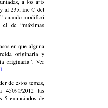
untadas, a los arts
y al 235, inc C del
da” cuando modificó
or el de “máximas
asos en que alguna
rcida originaria y
a originaria”. Ver
l
der de estos temas,
a 45090/2012 las
os 5 enunciados de