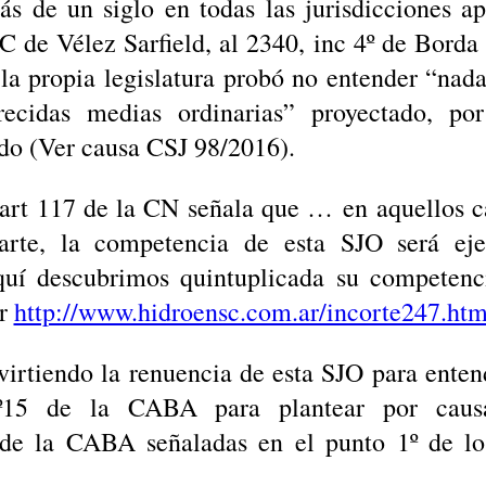
s de un siglo en todas las jurisdicciones ap
 de Vélez Sarfield, al 2340, inc 4º de Borda 
la propia legislatura probó no entender “na
crecidas medias ordinarias” proyectado, p
do (Ver causa CSJ 98/2016).
 art 117 de la CN señala que … en aquellos c
arte, la competencia de esta SJO será eje
quí descubrimos quintuplicada su competenci
or
http://www.hidroensc.com.ar/incorte247.htm
dvirtiendo la renuencia de esta SJO para enten
15 de la CABA para plantear por caus
 de la CABA señaladas en el punto 1º de l