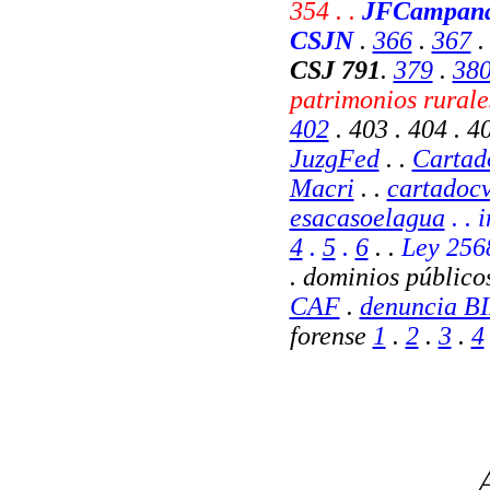
354 . .
JFCampan
CSJN
.
366
.
367
CSJ 791
.
379
.
38
patrimonios rural
402
. 403 . 404 . 40
JuzgFed
. .
Cartado
Macri
. .
cartadocv
esacasoelagua
. .
4
.
5
.
6
. .
Ley 256
. dominios público
CAF
.
denuncia B
forense
1
.
2
.
3
.
4