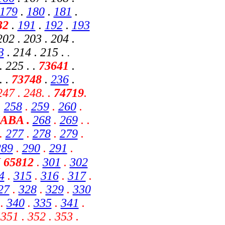
179
.
180
.
181
.
32
.
191
.
192
.
193
202 . 203 . 204 .
3
. 214 . 215 .
.
. 225 . .
73641
.
. .
73748
.
236
.
247 . 248
. .
74719
.
.
258
.
259
.
260
.
CABA
.
268
.
269
. .
.
277
.
278
.
279
.
289
.
290
.
291
.
 65812
.
301
.
302
4
.
315
.
316
.
317
.
27
.
328
.
329
.
330
.
340
.
335
.
341
.
 351 . 352 . 353 .