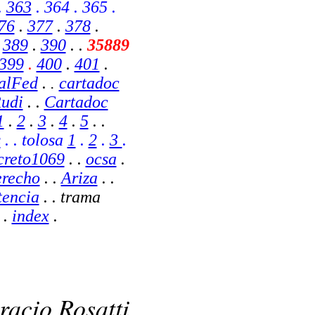
.
363
. 364 . 365 .
76
.
377
.
378
.
.
389
.
390
. .
35889
399
.
400
.
401
.
calFed
.
cartadoc
.
udi
. .
Cartadoc
1
.
2
.
3
.
4
.
5
. .
s
. . tolosa
1
.
2
.
3
.
creto1069
. .
ocsa
.
erecho
. .
Ariza
.
.
tencia
.
. trama
 .
index
.
racio Rosatti