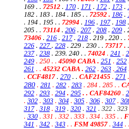
169 . .
72512
.
170
.
171
.
172
.
173
.
182 . 183 . 184 . 185 . .
72592 .
186
.
. 194 . 195 . .
72994
.
196
.
197
.
198
.
205 . .
73114
.
206
.
207
.
208
.
209
. 
73406
.
216
.
217
.
218
. 219 , 220
. .
226
.
227
.
228
. 229 . 230 . .
73717 .
237
.
238
. 239. 240 . .
74024
.
241
.
249
. 250 . .
45090 CABA .
251
.
252
261
. .
45232 CABA
.
262
.
263
.
264
.
CCF4817
.
270
. .
CAF21455
.
271
280
.
281
.
282
.
283
.
284 . 285 .
.
C
292
.
293
.
294
.
295
. . CAF84260
.
.
302
.
303
.
304
.
305
.
306
.
307
.
30
317
.
318
.
319
.
320
.
321
. 322 . 323 
.
330
.
331 . 332 . 333 . 334 . 335 . .
F
341
.
342
.
343
.
.
FSM 49857
.
344
. 