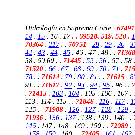
Hidrología en Suprema Corte .
67491
14
.
15
. 16 . 17
.
. 69518, 519, 520 .
70364
.
217
.
.
70751
.
28
.
29
.
30
.
3
42
.
43
.
44
.
45
. 46 . 47 . 48 . .
7136
58 . 59 60 . .
71445
.
55
.
56
. 57 . 58 .
71520
.
66
.
67
.
68
.
69
.
70
.
71
.
71
78
. .
71614
.
79
.
80
.
81
. .
71615
.
8
91 . .
71617
.
92
.
93
.
94
.
95
. 96 . .
.
71413
.
103
.
104
. 105 . 106 . 107 . 
113 . 114 . 115 . .
71848
.
116
.
117
.
1
125 . .
71908
.
126
.
127
.
128
.
129
.
71936
.
136
.
137
. 138 . 139 . 140 . .
146
. 147 . 148 . 149 . 150 .
.
72089
.
.
158
.
159
. 160 . .
72405
.
161
.
162
.