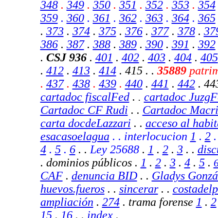
348
.
349
.
350
.
351
.
352
.
353
.
354
359
.
360
.
361
.
362
.
363
.
364
.
365
.
373
.
374
.
375
.
376
.
377
.
378
.
37
386
.
387
.
388
.
389
.
390
.
391
.
392
.
CSJ
936
.
401
.
402
.
403
.
404
.
405
.
412
.
413
.
414
.
415 . .
35889
patrim
.
437
.
438
.
439
.
440
.
441
.
442
. 443
cartadoc fiscalFed
.
cartadoc JuzgF
.
Cartadoc CF Rudi
. .
Cartadoc Macr
carta docdeLazzari
. .
acceso al habit
esacasoelagua
. . interlocucion
1
.
2
4
.
5
.
6
. .
Ley 25688
.
1
.
2
.
3
. .
disc
. dominios públicos .
1
.
2
.
3
.
4
.
5
.
CAF
.
denuncia BID
.
.
Gladys Gonzá
huevos.fueros
.
.
sincerar
.
.
costadelp
ampliación
.
274
. trama forense
1
.
2
15
.
16
. .
index
.