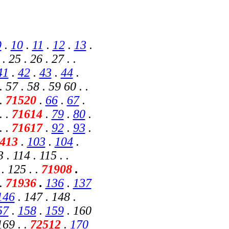
9
.
10
.
11
.
12
.
13
.
. 25 . 26 . 27 . .
41
.
42
.
43
.
44
.
. 57 . 58 . 59 60 . .
 .
71520
.
66
.
67
.
. .
71614
.
79
.
80
.
. .
71617
.
92
.
93
.
413
.
103
.
104
.
 . 114 . 115 . .
. 125 . .
71908
.
 .
71936
.
136
.
137
146
. 147 . 148 .
57
.
158
.
159
. 160
69 . .
72512
.
170