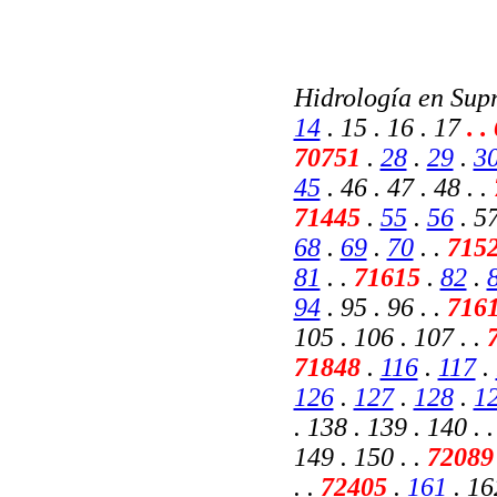
Hidrología en Sup
14
. 15 . 16 . 17
.
. 
70751
.
28
.
29
.
3
45
. 46 . 47 . 48 . .
71445
.
55
.
56
. 57
68
.
69
.
70
. .
715
81
. .
71615
.
82
.
94
. 95 . 96 . .
716
105 . 106 . 107 . .
71848
.
116
.
117
.
126
.
127
.
128
.
1
. 138 . 139 . 140 . .
149 . 150 .
.
7208
. .
72405
.
161
. 162