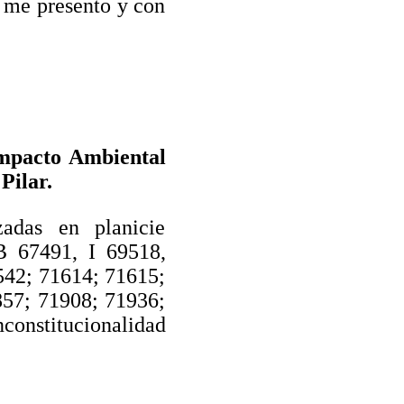
. me presento y con
Impacto Ambiental
Pilar.
zadas en planicie
 B 67491, I 69518,
542; 71614; 71615;
857; 71908; 71936;
constitucionalidad