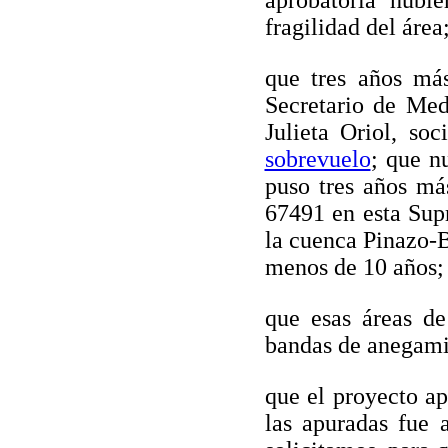
aprobatoria hubi
fragilidad del área
que tres años más
Secretario de Me
Julieta Oriol, so
sobrevuelo
; que n
puso tres años má
67491 en esta Supr
la cuenca Pinazo-B
menos de 10 años;
que esas áreas d
bandas de anegami
que el proyecto ap
las apuradas fue 