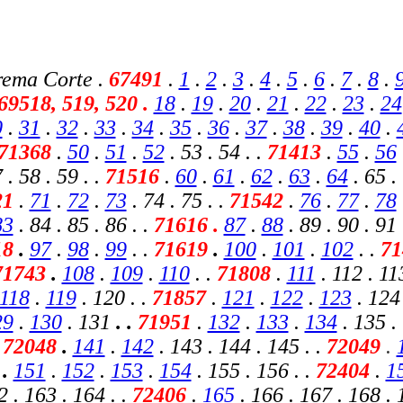
rema Corte .
67491
.
1
.
2
.
3
.
4
.
5
.
6
.
7
.
8
.
69518, 519, 520 .
18
.
19
.
20
.
21
.
22
.
23
.
24
0
.
31
.
32
.
33
.
34
.
35
.
36
.
37
.
38
.
39
.
40
.
71368
.
50
.
51
.
52
. 53 . 54 . .
71413
.
55
.
56
 . 58 . 59 . .
71516
.
60
.
61
.
62
.
63
.
64
. 65 .
21
.
71
.
72
.
73
. 74 . 75 . .
71542
.
76
.
77
.
78
83
. 84 . 85 . 86 . .
71616 .
87
.
88
. 89 . 90 . 91 
18
.
97
.
98
.
99
. .
71619
.
100
.
101
.
102
. .
71
71743
.
108
.
109
.
110
. .
71808
.
111
. 112 . 113
118
.
119
. 120 . .
71857
.
121
.
122
.
123
. 124 
29
.
130
.
131
. .
71951
.
132
.
133
.
134
. 135 .
72048
.
141
.
142
. 143 . 144 . 145 . .
72049
.
9
.
151
.
152
.
153
.
154
. 155 . 156 . .
72404
.
1
 . 163 . 164 . .
72406
.
165
. 166 . 167 . 168 . 1