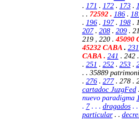
.
171
.
172
.
173
.
. .
72592 .
186
.
18
.
196
.
197
.
198
. 
207
.
208
.
209
. 21
219 , 220
.
45090
45232 CABA
.
231
CABA
.
241
. 242 .
.
251
.
252
.
253
.
. .
35889 patrimoni
.
276
.
277
. 278 . 2
cartadoc JuzgFed
nuevo paradigma
.
7
.
. .
dragados
. 
particular
. .
decre