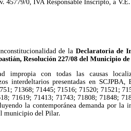
v. 45779/0, IVA Responsable Inscripto, a V.E
nconstitucionalidad de la
Declaratoria de 
bastián, Resolución 227/08 del Municipio de 
dad impropia con todas las causas locali
zos interdeltarios presentadas en SCJPBA,
751; 71368; 71445; 71516; 71520; 71521; 71
18; 71619; 71413; 71743; 71808; 71848; 71
luyendo la contemporánea demanda por la in
l municipio del Pilar.