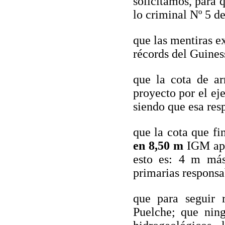
solicitamos, para 
lo criminal Nº 5 de
que las mentiras ex
récords del Guines
que la cota de ar
proyecto por el ej
siendo que esa res
que la cota que f
en 8,50 m
IGM apa
esto es: 4 m más
primarias responsa
que para seguir 
Puelche; que nin