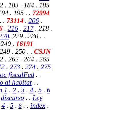
2 . 183 . 184 . 185
194 . 195 . .
72994
. .
73114
.
206
.
6
.
216
.
217
. 218 .
228
. 229 . 230 . .
 240 .
16191
249 . 250 . .
CSJN
2 . 262 . 264 . 265
72
.
273
.
274
.
275
oc fiscalFed
.
.
o al habitat
. .
on
1
.
2
.
3
.
4
.
5
.
6
.
discurso
. .
Ley
.
4
.
5
.
.
index
.
6
.