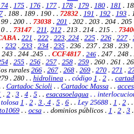
174
.
175
.
176
.
177
.
178
.
179
.
180
.
181
. 18
7
. 188 . 189 . 190 .
.
72832
.
191
.
192
.
193
. 
199 . 200 . .
73038
.
201
. 202 . 203 . 204 . 205 
0 . .
73147
.
211
.
212
. 213 . 214 . 215 .
7340
.
 CABA
.
221
.
222
.
223
.
224
.
225
.
226
.
227
.
.
232
.
233
.
234
.
235
. 236 . 237 . 238 . 239 .
 243 . 244 .245 . .
CCF4817
.
. 247 .
248 . 
246
254
.
255
.
256
.
257
.
258
.
259
. 260
.
261 . 26
os rurales
266
.
267
.
268
.
269
.
270
.
271
.
2
79 . 280 . .
hidrolinea
. .
código
1
.
2
.
.
cartad
. .
Cartadoc Scioli
. .
Cartadoc Massa
. .
acces
1
.
2
.
3
.
4
.
5
. .
esacasoelagua
. . interlocuci
. tolosa
1
.
2
.
3
.
4
.
5
.
6
. .
Ley 25688
.
1
.
2
. 
to1069
. .
ocsa
.
. dominios públicos .
1
.
2
.
3