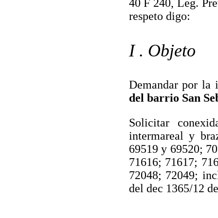
40 F 240, Leg. Pre
respeto digo:
I . Objeto
Demandar por la i
del barrio San Se
Solicitar conexi
intermareal y bra
69519 y 69520; 70
71616; 71617; 716
72048; 72049; inc
del dec 1365/12 de