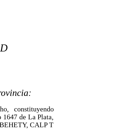
AD
rovincia
:
o, constituyendo
o 1647 de La Plata,
ARABEHETY, CALP T