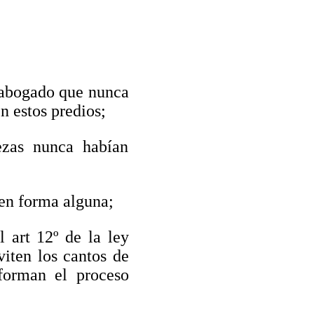
n abogado que nunca
n estos predios;
ezas nunca habían
 en forma alguna;
l art 12º de la ley
viten los cantos de
nforman el proceso