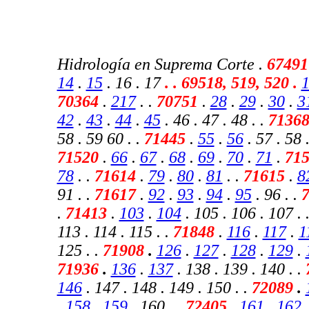
Hidrología en Suprema Corte .
67491
14
.
15
. 16 . 17
.
. 69518, 519, 520 .
70364
.
217
.
.
70751
.
28
.
29
.
30
.
3
42
.
43
.
44
.
45
. 46 . 47 . 48 . .
7136
58 . 59 60 . .
71445
.
55
.
56
. 57 . 58 .
71520
.
66
.
67
.
68
.
69
.
70
.
71
.
71
78
. .
71614
.
79
.
80
.
81
. .
71615
.
8
91 . .
71617
.
92
.
93
.
94
.
95
. 96 . .
.
71413
.
103
.
104
. 105 . 106 . 107 . 
113 . 114 . 115 . .
71848
.
116
.
117
.
1
125 . .
71908
.
126
.
127
.
128
.
129
.
71936
.
136
.
137
. 138 . 139 . 140 . .
146
. 147 . 148 . 149 . 150 .
.
72089
.
.
158
.
159
. 160 . .
72405
.
161
.
162
.