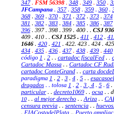
347
.
FSM 56398
.
348
.
349
.
350
.
3
JFCampana
.
357
.
358
.
359
.
360
.
368
.
369
.
370
.
371
.
372
.
373
.
374
381
.
382
.
383
.
384
.
385
.
386
.
387
396
. 397 . 398 . 399 . 400 . .
CSJ
936
409 . 410 . .
CSJ 1525 .
411
.
412
.
41
1646
.
420
.
421
. 422. 423 . 424 . 425
434
.
435
.
436
.
437
.
438
.
439
.
440
código
1
.
2
.
.
cartadoc fiscalFed
.
.
Cartadoc Massa
. .
Cartadoc CF Rud
cartadoc ConteGrand
. .
carta docde
paradigma
1
.
2
.
3
.
4
.
5
. .
esacasoe
dragados
. . tolosa
1
.
2
.
3
.
4
.
5
.
6
.
particular
. .
decreto1069
. .
ocsa
. . 
. .
al mejor derecho
. .
Ariza
.
.
CA
10
censura previa
.
.
sentencia
.
.
huevos
.
EIACostadelPlata
..
Puerto ampliac