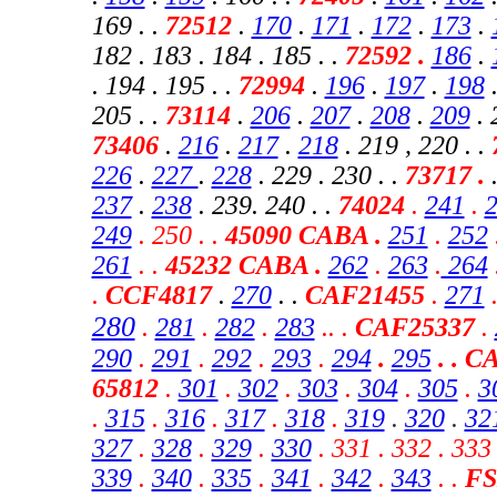
169 . .
72512
.
170
.
171
.
172
.
173
.
182 . 183 . 184 . 185 . .
72592 .
186
.
. 194 . 195 . .
72994
.
196
.
197
.
198
.
205 . .
73114
.
206
.
207
.
208
.
209
. 
73406
.
216
.
217
.
218
. 219 , 220
. .
226
.
227
.
228
. 229 . 230 . .
73717 .
237
.
238
. 239. 240 . .
74024
.
241
.
249
. 250 . .
45090 CABA .
251
.
252
261
. .
45232 CABA
.
262
.
263
.
264
.
CCF4817
.
270
. .
CAF21455
.
271
280
.
281
.
282
.
283
.
.
.
CAF25337
.
290
.
291
.
292
.
293
.
294
.
295
. . C
65812
.
301
.
302
.
303
.
304
.
305
.
3
.
315
.
316
.
317
.
318
.
319
.
320
.
32
327
.
328
.
329
.
330
.
331 . 332 . 333 
339
.
340
.
335
.
341
.
342
.
343
.
.
FS